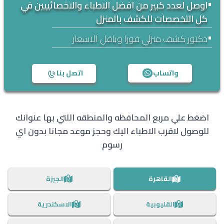
•
اوصل لعدد كبير من افضل الاطباء والاخصائييين في
كل التخصصات للكشف بالمنزل
•
دكتور كشف منزلي فورا وباقل الاسعار
واتساب
اتصل بنا
اضغط علي مربع المحافظه والمنطقه اللتي بها عنوانك
للوصول لاقرب الاطباء اليك وحجز موعد مجانا بدون اي
رسوم
القاهرة
الجيزة
القليوبية
الاسكندرية